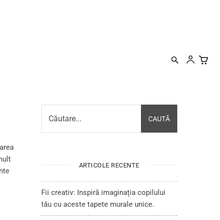
RAȚIE
PENTRU DESIGNERI
CONTACT
MORE
Căutare...
CAUTĂ
rarea
mult
ARTICOLE RECENTE
nte
Fii creativ: Inspiră imaginația copilului
tău cu aceste tapete murale unice.