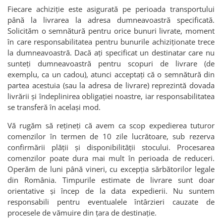
Fiecare achiziție este asigurată pe perioada transportului
până la livrarea la adresa dumneavoastră specificată.
Solicităm o semnătură pentru orice bunuri livrate, moment
în care responsabilitatea pentru bunurile achiziționate trece
la dumneavoastră. Dacă ați specificat un destinatar care nu
sunteți dumneavoastră pentru scopuri de livrare (de
exemplu, ca un cadou), atunci acceptați că o semnătură din
partea acestuia (sau la adresa de livrare) reprezintă dovada
livrării și îndeplinirea obligației noastre, iar responsabilitatea
se transferă în același mod.
Vă rugăm să rețineți că avem ca scop expedierea tuturor
comenzilor în termen de 10 zile lucrătoare, sub rezerva
confirmării plății și disponibilității stocului. Procesarea
comenzilor poate dura mai mult în perioada de reduceri.
Operăm de luni până vineri, cu excepția sărbătorilor legale
din România. Timpurile estimate de livrare sunt doar
orientative și încep de la data expedierii. Nu suntem
responsabili pentru eventualele întârzieri cauzate de
procesele de vămuire din țara de destinație.