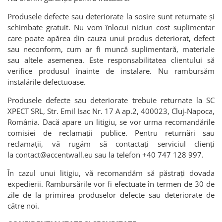
Produsele defecte sau deteriorate la sosire sunt returnate și
schimbate gratuit. Nu vom înlocui niciun cost suplimentar
care poate apărea din cauza unui produs deteriorat, defect
sau neconform, cum ar fi muncă suplimentară, materiale
sau altele asemenea. Este responsabilitatea clientului să
verifice produsul înainte de instalare. Nu rambursăm
instalările defectuoase.
Produsele defecte sau deteriorate trebuie returnate la SC
XPECT SRL, Str. Emil Isac Nr. 17 A ap.2, 400023, Cluj-Napoca,
România. Dacă apare un litigiu, se vor urma recomandările
comisiei de reclamații publice. Pentru returnări sau
reclamații, vă rugăm să contactați serviciul clienți
la
contact@accentwall.eu
sau la telefon +40 747 128 997.
În cazul unui litigiu, vă recomandăm să păstrați dovada
expedierii. Rambursările vor fi efectuate în termen de 30 de
zile de la primirea produselor defecte sau deteriorate de
către noi.