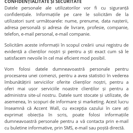
CONFIDENȚIALITATE ȘI SECURITATE
Datele personale ale utilizatorilor vor fi cu siguranță
confidențiale. Informațiile pe care le solicităm de la
utilizatori sunt următoarele: nume, prenume, data nașterii,
adresa personală și adresa de livrare, profesie, companie,
telefon, e-mail personal, e-mail companie.
Solicităm aceste informații în scopul creării unui registru de
evidență a clienților noștri și pentru a ști exact cum să le
satisfacem nevoile în cel mai eficient mod posibil.
Vom folosi datele dumneavoastră personale pentru
procesarea unei comenzi, pentru a avea statistici în vederea
îmbunătățirii serviciilor oferite clienților noștri, pentru a
oferi mai ușor serviciile noastre clienților și pentru a
administra site-ul nostru. Datele sunt stocate și utilizate, de
asemenea, în scopuri de informare și marketing. Acest lucru
înseamnă că Accent Wall, cu excepția cazului în care ați
exprimat obiecția în scris, poate folosi informațiile
dumneavoastră personale pentru a vă contacta prin e-mail
cu buletine informative, prin SMS, e-mail sau poștă directă.