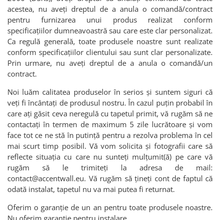
acestea, nu aveți dreptul de a anula o comandă/contract
pentru furnizarea unui produs realizat conform
specificațiilor dumneavoastră sau care este clar personalizat.
Ca regulă generală, toate produsele noastre sunt realizate
conform specificațiilor clientului sau sunt clar personalizate.
Prin urmare, nu aveți dreptul de a anula o comandă/un
contract.
Noi luăm calitatea produselor în serios și suntem siguri că
veți fi încântați de produsul nostru. În cazul puțin probabil în
care ați găsit ceva neregulă cu tapetul primit, vă rugăm să ne
contactați în termen de maximum 5 zile lucrătoare și vom
face tot ce ne stă în putință pentru a rezolva problema în cel
mai scurt timp posibil. Vă vom solicita și fotografii care să
reflecte situația cu care nu sunteți mulțumit(ă) pe care vă
rugăm să le trimiteți la adresa de mail:
contact@accentwall.eu. Vă rugăm să țineți cont de faptul că
odată instalat, tapetul nu va mai putea fi returnat.
Oferim o garanție de un an pentru toate produsele noastre.
Nu oferim garanție pentru instalare.