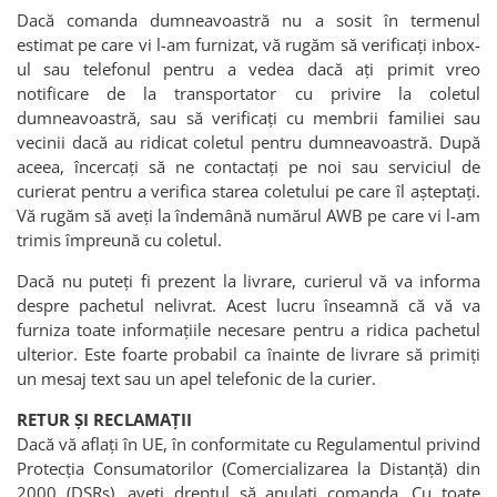
Dacă comanda dumneavoastră nu a sosit în termenul
estimat pe care vi l-am furnizat, vă rugăm să verificați inbox-
ul sau telefonul pentru a vedea dacă ați primit vreo
notificare de la transportator cu privire la coletul
dumneavoastră, sau să verificați cu membrii familiei sau
vecinii dacă au ridicat coletul pentru dumneavoastră. După
aceea, încercați să ne contactați pe noi sau serviciul de
curierat pentru a verifica starea coletului pe care îl așteptați.
Vă rugăm să aveți la îndemână numărul AWB pe care vi l-am
trimis împreună cu coletul.
Dacă nu puteți fi prezent la livrare, curierul vă va informa
despre pachetul nelivrat. Acest lucru înseamnă că vă va
furniza toate informațiile necesare pentru a ridica pachetul
ulterior. Este foarte probabil ca înainte de livrare să primiți
un mesaj text sau un apel telefonic de la curier.
RETUR ȘI RECLAMAȚII
Dacă vă aflați în UE, în conformitate cu Regulamentul privind
Protecția Consumatorilor (Comercializarea la Distanță) din
2000 (DSRs), aveți dreptul să anulați comanda. Cu toate