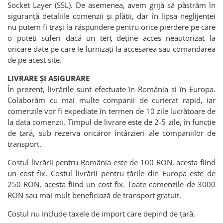
Socket Layer (SSL). De asemenea, avem grijă să păstrăm în
siguranță detaliile comenzii și plății, dar în lipsa neglijenței
nu putem fi trași la răspundere pentru orice pierdere pe care
o puteți suferi dacă un terț deține acces neautorizat la
oricare date pe care le furnizați la accesarea sau comandarea
de pe acest site.
LIVRARE ȘI ASIGURARE
În prezent, livrările sunt efectuate în România și în Europa.
Colaborăm cu mai multe companii de curierat rapid, iar
comenzile vor fi expediate în termen de 10 zile lucrătoare de
la data comenzii. Timpul de livrare este de 2-5 zile, în funcție
de țară, sub rezerva oricăror întârzieri ale companiilor de
transport.
Costul livrării pentru România este de 100 RON, acesta fiind
un cost fix. Costul livrării pentru țările din Europa este de
250 RON, acesta fiind un cost fix. Toate comenzile de 3000
RON sau mai mult beneficiază de transport gratuit.
Costul nu include taxele de import care depind de țară.