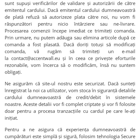
sunt supuși verificărilor de validare și autorizării de către
emitentul cardului. Dacă emitentul cardului dumneavoastră
de plată refuză să autorizeze plata către noi, nu vom fi
răspunzători pentru nicio întârziere sau ne-livrare.
Procesarea comenzii începe imediat ce trimiteți comanda.
Prin urmare, nu putem adăuga sau elimina articole după ce
comanda a fost plasată. Dacă doriți totuși să modificați
comanda, vă rugăm să trimiteți un e-mail
la
contact@accentwall.eu
și în ceea ce privește eforturile
rezonabile, vom încerca să o modificăm, însă nu suntem
obligați.
Ne asigurăm că site-ul nostru este securizat. Dacă sunteți
înregistrat la noi ca utilizator, vom stoca în siguranță detaliile
cardului dumneavoastră de credit/debit în sistemele
noastre. Aceste detalii vor fi complet criptate și vor fi folosite
doar pentru a procesa tranzacțiile cu cardul pe care le-ați
inițiat.
Pentru a ne asigura că experiența dumneavoastră de
cumpărături este simplă și sigură, folosim tehnologia Secure