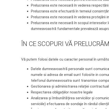
Prelucrarea este necesară în vederea respectării u
Prelucrarea este efectuată în temeiul consimț
Prelucrarea este necesară în vederea protejării i
Prelucrarea este necesară în scopul intereselor leg
dumneavoastră fundamentale prevalează asupra 
ÎN CE SCOPURI VĂ PRELUCRĂ
Vă putem folosi datele cu caracter personal în următo
Datele dumneavoastră personale sunt comunicate î
numele si adresa de email sunt folosite in com
telefonul dumneavosatra sunt transmise companii
Gestionarea și administrarea relației contractuale 
Respectarea obligațiilor noastre legale
Analizarea și îmbunătățirea serviciilor și comun
serviciile) efectuarea de sondaje în rândul clienților