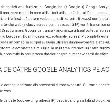
de analiză web furnizat de Google, Inc. (> Google <). Google Analytic
 analizeze modul în care utilizatorii utilizează site-ul. De asemene
ni, astfel încât să putem vedea cum utilizatorii utilizează conținutul
ite-ului web (inclusiv adresa dumneavoastră IP) vor fi transmise și
. Drept urmare, Google va trunca / anonimiza ultimul octet al adrese
nomic European. Doar în cazuri excepționale, adresa IP completă este 
este informații în scopul evaluării utilizării dumneavoastră a site-u
eritoare la activitatea site-ului și la utilizarea internetului către furn
web, consimțiți la prelucrarea datelor despre dumneavoastră de către 
A DE CĂTRE GOOGLE ANALYTICS PE A
rile corespunzătoare din browserul dumneavoastră. Cu toate acestea, 
ite web.
le de date (cookie-uri și adresă IP) descărcând și instalând plug-in-u