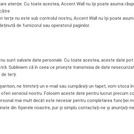
mare atenție. Cu toate acestea, Accent Wall nu își poate asuma răsp
 către
-uri terțe nu este sub controlul nostru, Accent Wall nu își poate as
eținută de furnizorul sau operatorul paginilor.
l, nu sunt salvate date personale. Cu toate acestea, aceste date pot 
tră. Subliniem că în ceea ce privește transmisia de date nesecurizată
de terți.
n eșantion, ne trimiteți un e-mail sau cumpărați un tapet, vom stoca î
feri serviciul nostru. Folosim aceste date pentru lucruri precum com
rsonal mai mult decât este necesar pentru completarea funcției me
inate din fișierele noastre, pur și simplu contactați-ne și anunțați-ne