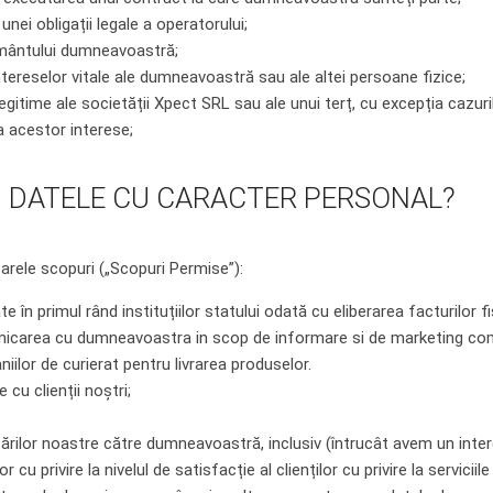
nei obligații legale a operatorului;
ământului dumneavoastră;
ntereselor vitale ale dumneavoastră sau ale altei persoane fizice;
itime ale societății Xpect SRL sau ale unui terț, cu excepția cazurilor
acestor interese;
M DATELE CU CARACTER PERSONAL?
arele scopuri („Scopuri Permise”):
n primul rând instituțiilor statului odată cu eliberarea facturilor
unicarea cu dumneavoastra in scop de informare si de marketing com
lor de curierat pentru livrarea produselor.
cu clienții noștri;
icărilor noastre către dumneavoastră, inclusiv (întrucât avem un int
 cu privire la nivelul de satisfacție al clienților cu privire la serviciil