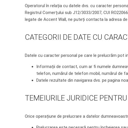
Operatorul în relația cu datele dvs. cu caracter personal
Registrul Comerţului sub J12/3033/2007, CUI RO22066545
legate de Accent Wall, ne puteți contacta la adresa d
CATEGORII DE DATE CU CARA
Datele cu caracter personal pe care le prelucrăm pot i
Informații de contact, cum ar fi numele dumneavo
telefon, numărul de telefon mobil, numărul de fa
Datele rezultate din navigarea dvs. pe pagina noas
TEMEIURILE JURIDICE PENTR
Orice operațiune de prelucrare a datelor dumneavoastră 
Prelucrarea este necesară pentru încheierea sau