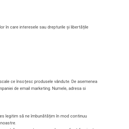
 în care interesele sau drepturile și libertățile
 fiscale ce însoțesc produsele vândute. De asemenea
paniei de email marketing. Numele, adresa si
eres legitim să ne îmbunătățim în mod continuu
e noastre.