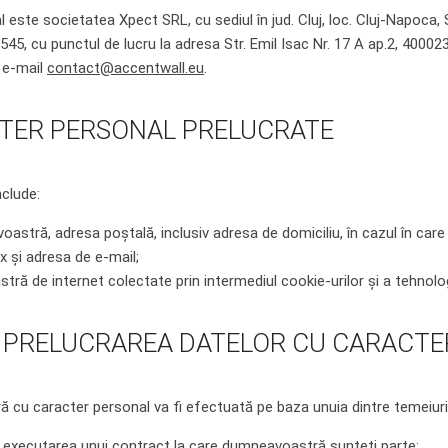
 este societatea Xpect SRL, cu sediul în jud. Cluj, loc. Cluj-Napoca, 
, cu punctul de lucru la adresa Str. Emil Isac Nr. 17 A ap.2, 40002
e e-mail
contact@accentwall.eu
.
CTER PERSONAL PRELUCRATE
nclude:
astră, adresa poștală, inclusiv adresa de domiciliu, în cazul în car
x și adresa de e-mail;
tră de internet colectate prin intermediul cookie-urilor și a tehnologi
U PRELUCRAREA DATELOR CU CARACT
cu caracter personal va fi efectuată pe baza unuia dintre temeiurile
 executarea unui contract la care dumneavoastră sunteți parte;