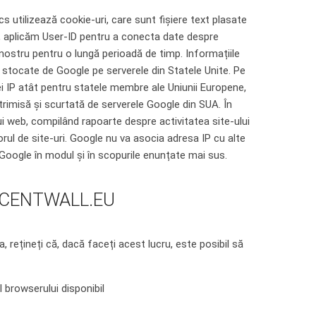
s utilizează cookie-uri, care sunt fișiere text plasate
a, aplicăm User-ID pentru a conecta date despre
 nostru pentru o lungă perioadă de timp. Informațiile
 stocate de Google pe serverele din Statele Unite. Pe
i IP atât pentru statele membre ale Uniunii Europene,
trimisă și scurtată de serverele Google din SUA. În
lui web, compilând rapoarte despre activitatea site-ului
izorul de site-uri. Google nu va asocia adresa IP cu alte
Google în modul și în scopurile enunțate mai sus.
CCENTWALL.EU
rețineți că, dacă faceți acest lucru, este posibil să
l browserului disponibil