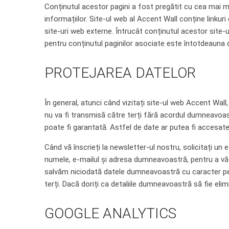
Conținutul acestor pagini a fost pregătit cu cea mai 
informațiilor. Site-ul web al Accent Wall conține linkuri
site-uri web externe. Întrucât conținutul acestor site
pentru conținutul paginilor asociate este întotdeauna d
PROTEJAREA DATELOR
În general, atunci când vizitați site-ul web Accent Wal
nu va fi transmisă către terți fără acordul dumneavoas
poate fi garantată. Astfel de date ar putea fi accesate 
Când vă înscrieți la newsletter-ul nostru, solicitați u
numele, e-mailul și adresa dumneavoastră, pentru a vă o
salvăm niciodată datele dumneavoastră cu caracter pe
terți. Dacă doriți ca detaliile dumneavoastră să fie elim
GOOGLE ANALYTICS