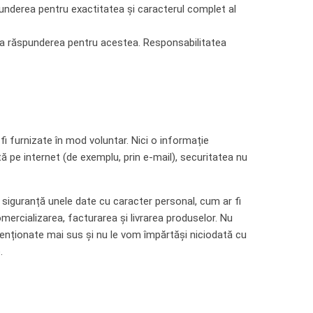
underea pentru exactitatea și caracterul complet al
uma răspunderea pentru acestea. Responsabilitatea
fi furnizate în mod voluntar. Nici o informație
 pe internet (de exemplu, prin e-mail), securitatea nu
n siguranță unele date cu caracter personal, cum ar fi
ercializarea, facturarea și livrarea produselor. Nu
nționate mai sus și nu le vom împărtăși niciodată cu
.