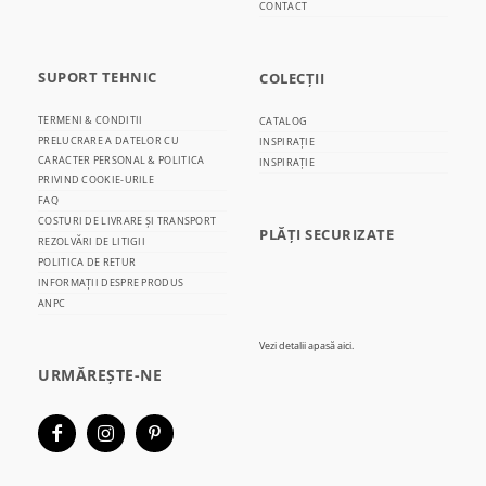
CONTACT
SUPORT TEHNIC
COLECȚII
TERMENI & CONDITII
CATALOG
PRELUCRARE A DATELOR CU
INSPIRAȚIE
CARACTER PERSONAL & POLITICA
INSPIRAȚIE
PRIVIND COOKIE-URILE
FAQ
COSTURI DE LIVRARE ȘI TRANSPORT
PLĂȚI SECURIZATE
REZOLVĂRI DE LITIGII
POLITICA DE RETUR
INFORMAȚII DESPRE PRODUS
ANPC
Vezi detalii
apasă aici.
URMĂREȘTE-NE