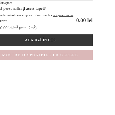
ă imaginea
să personalizați acest tapet?
imba culorile sau să ajustăm dimensiunile -
ia legătura cu noi
.
0.00
lei
rent
2
2
70.00
lei
/m
(min. 2m
)
ADAUGĂ ÎN COȘ
MOSTRE DISPONIBILE LA CERERE