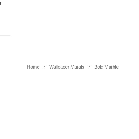
DECOR PEREȚI
TAPET
Home
Wallpaper Murals
Bold Marble