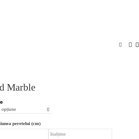
INSPIRAȚIE
PENTRU DESIGNERI
CONTACT
d Marble
re
Cantitate
unea peretelui (cm)
Bold
Marble