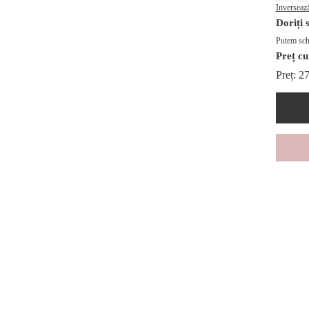
Inverseaz
Doriți 
Putem sch
Preț cu
Preț:
2