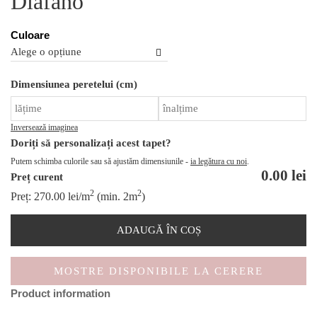
Diafano
Culoare
Ca
Dimensiunea peretelui (cm)
Di
Inversează imaginea
Doriți să personalizați acest tapet?
Putem schimba culorile sau să ajustăm dimensiunile -
ia legătura cu noi
.
0.00
lei
Preț curent
2
2
Preț:
270.00
lei
/m
(min. 2m
)
ADAUGĂ ÎN COȘ
MOSTRE DISPONIBILE LA CERERE
Product information