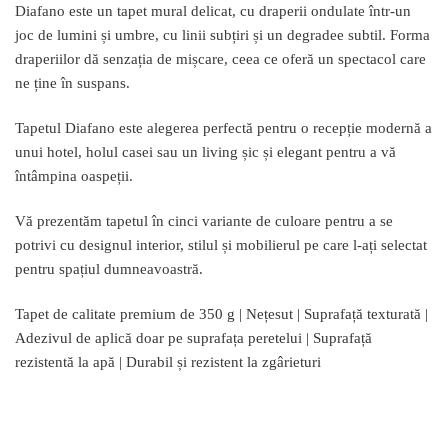
Diafano este un tapet mural delicat, cu draperii ondulate într-un
joc de lumini și umbre, cu linii subțiri și un degradee subtil. Forma
draperiilor dă senzația de mișcare, ceea ce oferă un spectacol care
ne ține în suspans.
Tapetul Diafano este alegerea perfectă pentru o recepție modernă a
unui hotel, holul casei sau un living șic și elegant pentru a vă
întâmpina oaspeții.
Vă prezentăm tapetul în cinci variante de culoare pentru a se
potrivi cu designul interior, stilul și mobilierul pe care l-ați selectat
pentru spațiul dumneavoastră.
Tapet de calitate premium de 350 g | Nețesut | Suprafață texturată |
Adezivul de aplică doar pe suprafața peretelui | Suprafață
rezistentă la apă | Durabil și rezistent la zgârieturi