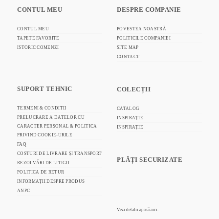
CONTUL MEU
DESPRE COMPANIE
CONTUL MEU
POVESTEA NOASTRĂ
TAPETE FAVORITE
POLITICILE COMPANIEI
ISTORIC COMENZI
SITE MAP
CONTACT
SUPORT TEHNIC
COLECȚII
TERMENI & CONDITII
CATALOG
PRELUCRARE A DATELOR CU
INSPIRAȚIE
CARACTER PERSONAL & POLITICA
INSPIRAȚIE
PRIVIND COOKIE-URILE
FAQ
COSTURI DE LIVRARE ȘI TRANSPORT
PLĂȚI SECURIZATE
REZOLVĂRI DE LITIGII
POLITICA DE RETUR
INFORMAȚII DESPRE PRODUS
ANPC
Vezi detalii
apasă aici.