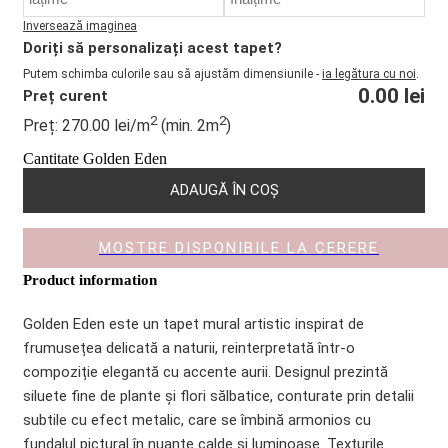
Inversează imaginea
Doriți să personalizați acest tapet?
Putem schimba culorile sau să ajustăm dimensiunile -
ia legătura cu noi
.
0.00
lei
Preț curent
2
2
Preț:
270.00
lei
/m
(min. 2m
)
Cantitate Golden Eden
ADAUGĂ ÎN COȘ
MOSTRE DISPONIBILE LA CERERE
Product information
Golden Eden este un tapet mural artistic inspirat de
frumusețea delicată a naturii, reinterpretată într-o
compoziție elegantă cu accente aurii. Designul prezintă
siluete fine de plante și flori sălbatice, conturate prin detalii
subtile cu efect metalic, care se îmbină armonios cu
fundalul pictural în nuanțe calde și luminoase. Texturile