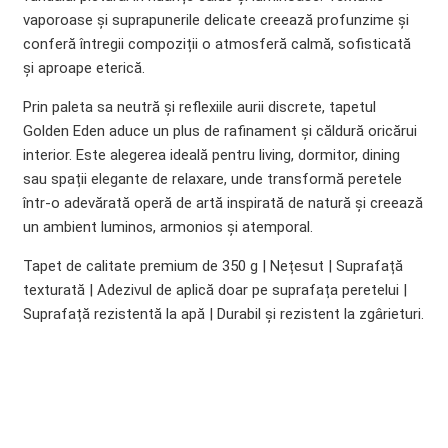
vaporoase și suprapunerile delicate creează profunzime și
conferă întregii compoziții o atmosferă calmă, sofisticată
și aproape eterică.
Prin paleta sa neutră și reflexiile aurii discrete, tapetul
Golden Eden aduce un plus de rafinament și căldură oricărui
interior. Este alegerea ideală pentru living, dormitor, dining
sau spații elegante de relaxare, unde transformă peretele
într-o adevărată operă de artă inspirată de natură și creează
un ambient luminos, armonios și atemporal.
Tapet de calitate premium de 350 g | Nețesut | Suprafață
texturată | Adezivul de aplică doar pe suprafața peretelui |
Suprafață rezistentă la apă | Durabil și rezistent la zgârieturi.