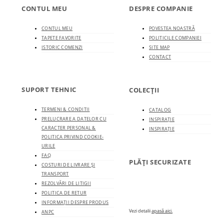
CONTUL MEU
DESPRE COMPANIE
CONTUL MEU
POVESTEA NOASTRĂ
TAPETE FAVORITE
POLITICILE COMPANIEI
ISTORIC COMENZI
SITE MAP
CONTACT
SUPORT TEHNIC
COLECȚII
TERMENI & CONDITII
CATALOG
PRELUCRARE A DATELOR CU
INSPIRAȚIE
CARACTER PERSONAL &
INSPIRAȚIE
POLITICA PRIVIND COOKIE-
URILE
FAQ
PLĂȚI SECURIZATE
COSTURI DE LIVRARE ȘI
TRANSPORT
REZOLVĂRI DE LITIGII
POLITICA DE RETUR
INFORMAȚII DESPRE PRODUS
Vezi detalii
apasă aici.
ANPC