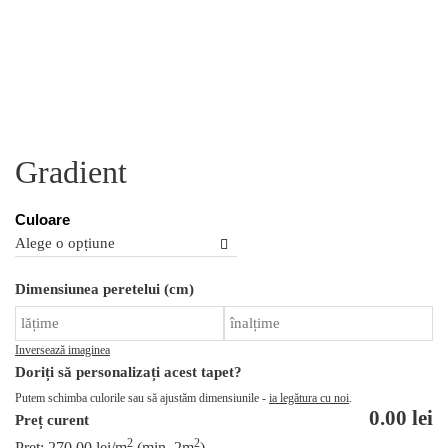
Gradient
Culoare
Ca
Dimensiunea peretelui (cm)
Gr
Inversează imaginea
Doriți să personalizați acest tapet?
Putem schimba culorile sau să ajustăm dimensiunile -
ia legătura cu noi
.
0.00
lei
Preț curent
2
2
Preț:
270.00
lei
/m
(min. 2m
)