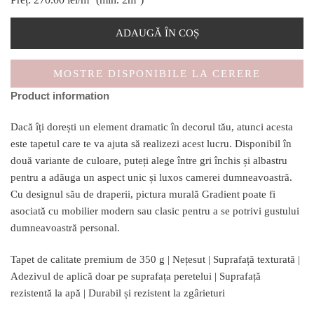
ADAUGĂ ÎN COȘ
MOSTRE DISPONIBILE LA CERERE
Product information
Dacă îți dorești un element dramatic în decorul tău, atunci acesta
este tapetul care te va ajuta să realizezi acest lucru. Disponibil în
două variante de culoare, puteți alege între gri închis și albastru
pentru a adăuga un aspect unic și luxos camerei dumneavoastră.
Cu designul său de draperii, pictura murală Gradient poate fi
asociată cu mobilier modern sau clasic pentru a se potrivi gustului
dumneavoastră personal.
Tapet de calitate premium de 350 g | Nețesut | Suprafață texturată |
Adezivul de aplică doar pe suprafața peretelui | Suprafață
rezistentă la apă | Durabil și rezistent la zgârieturi