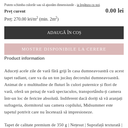
Putem schimba culorile sau să ajustăm dimensiunile -
ia legătura cu noi
.
0.00
lei
Preț curent
2
2
Preț:
270.00
lei
/m
(min. 2m
)
ADAUGĂ ÎN COȘ
MOSTRE DISPONIBILE LA CERERE
Product information
Aduceți acele zile de vară fără griji în casa dumneavoastră cu acest
tapet radiant, care va da un ton jucăuș decorului dumneavoastră.
Animat de o multitudine de fluturi în culori puternice și flori de
vară, oferă un peisaj de vară spectaculos, transportându-ți camera
într-un loc de fericire absolută. Indiferent dacă doriți să vă aranjați
sufrageria, dormitorul sau camera copilului, Midsummer este
tapetul potrivit care nu încetează să impresioneze.
Tapet de calitate premium de 350 g | Nețesut | Suprafață texturată |