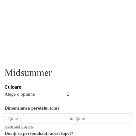
Midsummer
Culoare
Ca
Dimensiunea peretelui (cm)
M
Inversează imaginea
Doriți să personalizați acest tapet?