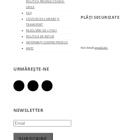
POLITICA PRIVIND COOKIE-
URILE
FAQ
PLĂȚI SECURIZATE
COSTURI DE LIVRARE ȘI
TRANSPORT
REZOLVĂRI DE LITIGII
POLITICA DE RETUR
INFORMAȚII DESPRE PRODUS
Vezi detalii
apasă aici.
ANPC
URMĂREȘTE-NE
NEWSLETTER