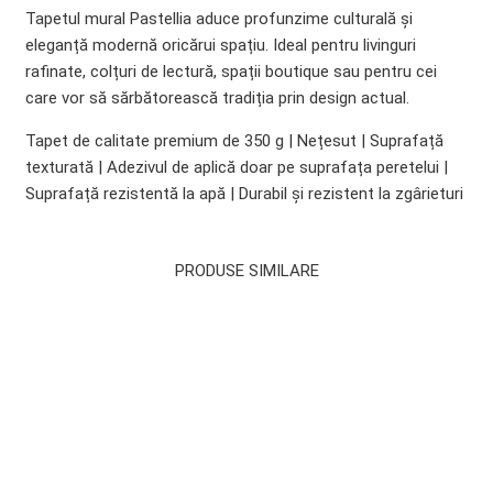
Tapetul mural Pastellia aduce profunzime culturală și
eleganță modernă oricărui spațiu. Ideal pentru livinguri
rafinate, colțuri de lectură, spații boutique sau pentru cei
care vor să sărbătorească tradiția prin design actual.
Tapet de calitate premium de 350 g | Nețesut | Suprafață
texturată | Adezivul de aplică doar pe suprafața peretelui |
Suprafață rezistentă la apă | Durabil și rezistent la zgârieturi
PRODUSE SIMILARE