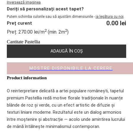
Inversează imaginea
Doriți să personalizați acest tapet?
Putem schimba culorile sau să ajustăm dimensiunile -
ia legătura cu noi
.
0.00
lei
Preț curent
2
2
Preț:
270.00
lei
/m
(min. 2m
)
Cantitate Pastellia
ADAUGĂ ÎN COȘ
MOSTRE DISPONIBILE LA CERERE
Product information
O reinterpretare delicată a artei populare românești, tapetul
premium Pastellia redă motive florale tradiționale în nuanțe
blânde de roz și verde, cu un efect artistic de difuzie și
texturi liniare moderne. Rezultatul este un dialog armonios
între moștenire și abstracție — acolo unde amintirea lucrului
de mână întâlnește minimalismul contemporan.