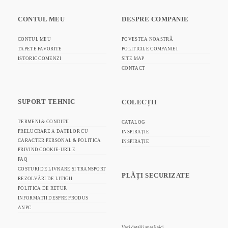
CONTUL MEU
DESPRE COMPANIE
CONTUL MEU
POVESTEA NOASTRĂ
TAPETE FAVORITE
POLITICILE COMPANIEI
ISTORIC COMENZI
SITE MAP
CONTACT
SUPORT TEHNIC
COLECȚII
TERMENI & CONDITII
CATALOG
PRELUCRARE A DATELOR CU
INSPIRAȚIE
CARACTER PERSONAL & POLITICA
INSPIRAȚIE
PRIVIND COOKIE-URILE
FAQ
COSTURI DE LIVRARE ȘI TRANSPORT
PLĂȚI SECURIZATE
REZOLVĂRI DE LITIGII
POLITICA DE RETUR
INFORMAȚII DESPRE PRODUS
ANPC
Vezi detalii
apasă aici.