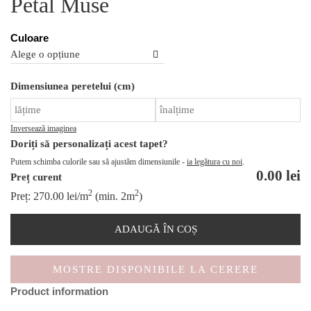
Petal Muse
Culoare
Ca
Dimensiunea peretelui (cm)
Pe
M
Inversează imaginea
Doriți să personalizați acest tapet?
Putem schimba culorile sau să ajustăm dimensiunile -
ia legătura cu noi
.
0.00
lei
Preț curent
2
2
Preț:
270.00
lei
/m
(min. 2m
)
ADAUGĂ ÎN COȘ
MOSTRE DISPONIBILE LA CERERE
Product information