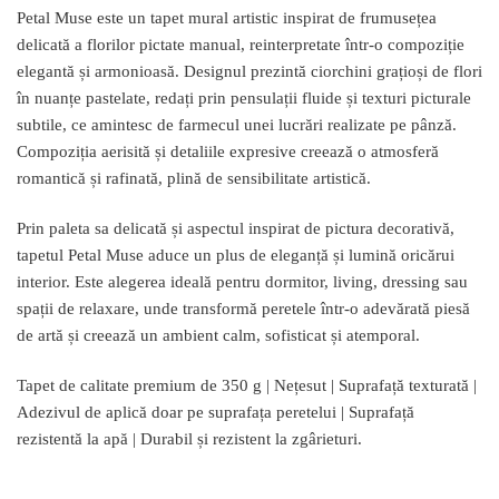
Petal Muse este un tapet mural artistic inspirat de frumusețea
delicată a florilor pictate manual, reinterpretate într-o compoziție
elegantă și armonioasă. Designul prezintă ciorchini grațioși de flori
în nuanțe pastelate, redați prin pensulații fluide și texturi picturale
subtile, ce amintesc de farmecul unei lucrări realizate pe pânză.
Compoziția aerisită și detaliile expresive creează o atmosferă
romantică și rafinată, plină de sensibilitate artistică.
Prin paleta sa delicată și aspectul inspirat de pictura decorativă,
tapetul Petal Muse aduce un plus de eleganță și lumină oricărui
interior. Este alegerea ideală pentru dormitor, living, dressing sau
spații de relaxare, unde transformă peretele într-o adevărată piesă
de artă și creează un ambient calm, sofisticat și atemporal.
Tapet de calitate premium de 350 g | Nețesut | Suprafață texturată |
Adezivul de aplică doar pe suprafața peretelui | Suprafață
rezistentă la apă | Durabil și rezistent la zgârieturi.