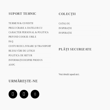
SUPORT TEHNIC
COLECȚII
TERMENI & CONDITII
CATALOG
PRELUCRARE A DATELOR CU
INSPIRAȚIE
CARACTER PERSONAL & POLITICA
INSPIRAȚIE
PRIVIND COOKIE-URILE
FAQ
COSTURI DE LIVRARE ȘI TRANSPORT
PLĂȚI SECURIZATE
REZOLVĂRI DE LITIGII
POLITICA DE RETUR
INFORMAȚII DESPRE PRODUS
ANPC
Vezi detalii
apasă aici.
URMĂREȘTE-NE