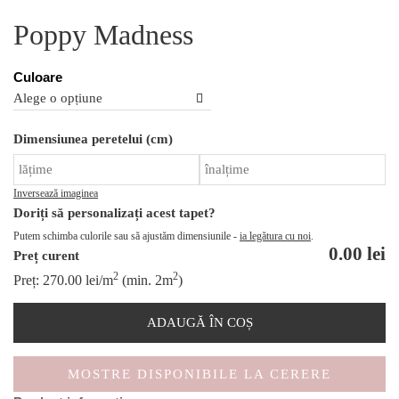
Poppy Madness
Culoare
Ca
Dimensiunea peretelui (cm)
P
M
Inversează imaginea
Doriți să personalizați acest tapet?
Putem schimba culorile sau să ajustăm dimensiunile -
ia legătura cu noi
.
0.00
lei
Preț curent
2
2
Preț:
270.00
lei
/m
(min. 2m
)
ADAUGĂ ÎN COȘ
MOSTRE DISPONIBILE LA CERERE