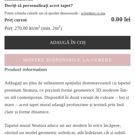
Doriți să personalizați acest tapet?
Putem schimba culorile sau să ajustăm dimensiunile -
ia legătura cu noi
.
0.00
lei
Preț curent
2
2
Preț:
270.00
lei
/m
(min. 2m
)
ADAUGĂ ÎN COȘ
MOSTRE DISPONIBILE LA CERERE
Product information
Adăugați un plus de rafinament spațiului dumneavoastră cu tapetul
premium Stratura, ce prezintă forme geometrice 3D moderne într-
un stil contemporan. Disponibil în două variații de culoare – bej și
maro – acest tapet mural adaugă profunzime și textură prin linii
clare și forme dinamice.
Tapetul mural Stratura aduce un aer modern în orice încăpere,
oferind un model geometric sofisticat, atât îndrăzneț cât și subtil.