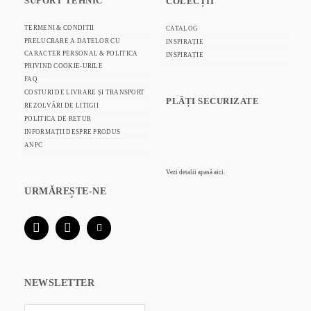
SUPORT TEHNIC
COLECȚII
TERMENI & CONDITII
CATALOG
PRELUCRARE A DATELOR CU
INSPIRAȚIE
CARACTER PERSONAL & POLITICA
INSPIRAȚIE
PRIVIND COOKIE-URILE
FAQ
COSTURI DE LIVRARE ȘI TRANSPORT
PLĂȚI SECURIZATE
REZOLVĂRI DE LITIGII
POLITICA DE RETUR
INFORMAȚII DESPRE PRODUS
ANPC
Vezi detalii
apasă aici.
URMĂREȘTE-NE
NEWSLETTER