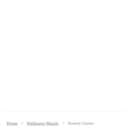
Home
Wallpaper Murals
Towery Grove