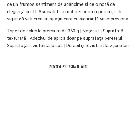
de un frumos sentiment de adâncime și de o notă de
eleganță și stil. Asociați-l cu mobilier contemporan și fiți
siguri că veți crea un spațiu care cu siguranță va impresiona.
Tapet de calitate premium de 350 g | Nețesut | Suprafață
texturată | Adezivul de aplică doar pe suprafața peretelui |
Suprafață rezistentă la apă | Durabil și rezistent la zgârieturi
PRODUSE SIMILARE