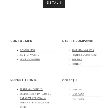
DETALII
CONTUL MEU
DESPRE COMPANIE
CONTUL MEU
POVESTEA NOASTRĂ
TAPETE FAVORITE
POLITICILE COMPANIEI
ISTORIC COMENZI
SITE MAP
CONTACT
SUPORT TEHNIC
COLECȚII
TERMENI & CONDITII
CATALOG
PRELUCRARE A DATELOR CU
INSPIRAȚIE
CARACTER PERSONAL &
INSPIRAȚIE
POLITICA PRIVIND COOKIE-
URILE