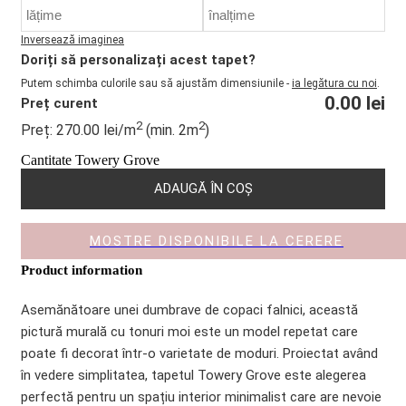
Inversează imaginea
Doriți să personalizați acest tapet?
Putem schimba culorile sau să ajustăm dimensiunile -
ia legătura cu noi
.
0.00
lei
Preț curent
2
2
Preț:
270.00
lei
/m
(min. 2m
)
Cantitate Towery Grove
ADAUGĂ ÎN COȘ
MOSTRE DISPONIBILE LA CERERE
Product information
Asemănătoare unei dumbrave de copaci falnici, această
pictură murală cu tonuri moi este un model repetat care
poate fi decorat într-o varietate de moduri. Proiectat având
în vedere simplitatea, tapetul Towery Grove este alegerea
perfectă pentru un spațiu interior minimalist care are nevoie