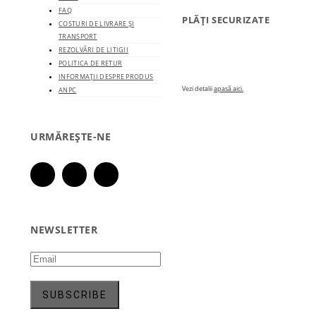
FAQ
PLĂȚI SECURIZATE
COSTURI DE LIVRARE ȘI
TRANSPORT
REZOLVĂRI DE LITIGII
POLITICA DE RETUR
INFORMAȚII DESPRE PRODUS
Vezi detalii
apasă aici.
ANPC
URMĂREȘTE-NE
NEWSLETTER