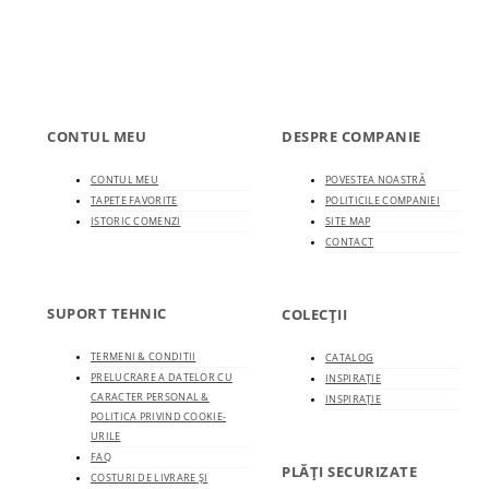
CONTUL MEU
DESPRE COMPANIE
CONTUL MEU
POVESTEA NOASTRĂ
TAPETE FAVORITE
POLITICILE COMPANIEI
ISTORIC COMENZI
SITE MAP
CONTACT
SUPORT TEHNIC
COLECȚII
TERMENI & CONDITII
CATALOG
PRELUCRARE A DATELOR CU
INSPIRAȚIE
CARACTER PERSONAL &
INSPIRAȚIE
POLITICA PRIVIND COOKIE-
URILE
FAQ
PLĂȚI SECURIZATE
COSTURI DE LIVRARE ȘI