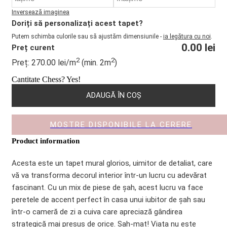
Inversează imaginea
Doriți să personalizați acest tapet?
Putem schimba culorile sau să ajustăm dimensiunile -
ia legătura cu noi
.
0.00
lei
Preț curent
2
2
Preț:
270.00
lei
/m
(min. 2m
)
Cantitate Chess? Yes!
ADAUGĂ ÎN COȘ
MOSTRE DISPONIBILE LA CERERE
Product information
Acesta este un tapet mural glorios, uimitor de detaliat, care
vă va transforma decorul interior într-un lucru cu adevărat
fascinant. Cu un mix de piese de șah, acest lucru va face
peretele de accent perfect în casa unui iubitor de șah sau
într-o cameră de zi a cuiva care apreciază gândirea
strategică mai presus de orice. Sah-mat! Viața nu este