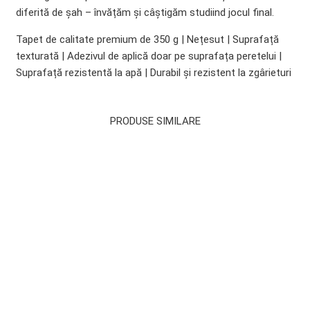
diferită de șah – învățăm și câștigăm studiind jocul final.
Tapet de calitate premium de 350 g | Nețesut | Suprafață
texturată | Adezivul de aplică doar pe suprafața peretelui |
Suprafață rezistentă la apă | Durabil și rezistent la zgârieturi
PRODUSE SIMILARE