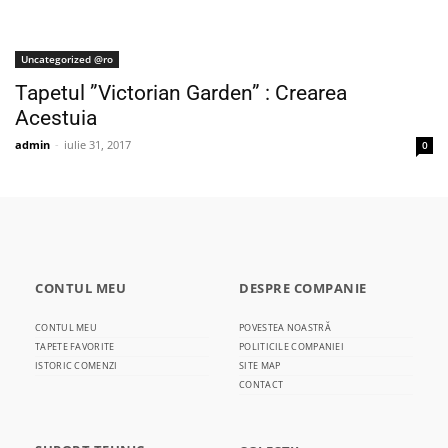
Uncategorized @ro
Tapetul ”Victorian Garden” : Crearea
Acestuia
admin
-
iulie 31, 2017
0
CONTUL MEU
DESPRE COMPANIE
CONTUL MEU
POVESTEA NOASTRĂ
TAPETE FAVORITE
POLITICILE COMPANIEI
ISTORIC COMENZI
SITE MAP
CONTACT