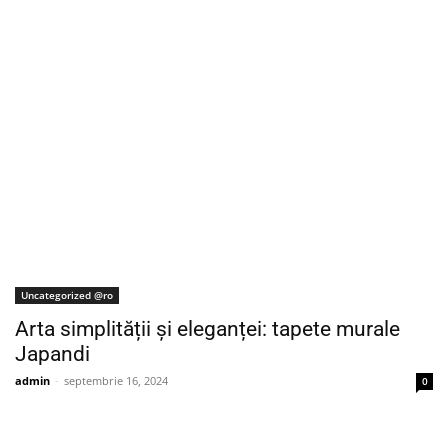
Uncategorized @ro
Arta simplității și eleganței: tapete murale
Japandi
admin
-
septembrie 16, 2024
0