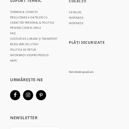
SUPORT TEHNIC
COLECȚII
TERMENI & CONDITII
CATALOG
PRELUCRARE A DATELOR CU
INSPIRAȚIE
CARACTER PERSONAL & POLITICA
INSPIRAȚIE
PRIVIND COOKIE-URILE
FAQ
COSTURI DE LIVRARE ȘI TRANSPORT
PLĂȚI SECURIZATE
REZOLVĂRI DE LITIGII
POLITICA DE RETUR
INFORMAȚII DESPRE PRODUS
ANPC
Vezi detalii
apasă aici.
URMĂREȘTE-NE
NEWSLETTER