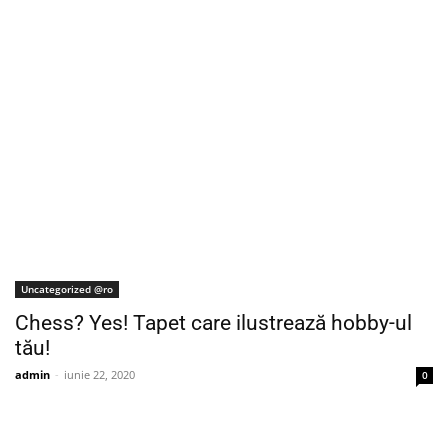
Uncategorized @ro
Chess? Yes! Tapet care ilustrează hobby-ul
tău!
admin
-
iunie 22, 2020
0