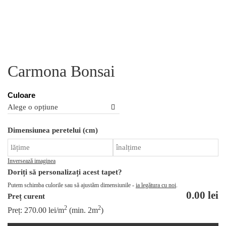
Carmona Bonsai
Culoare
Ca
Dimensiunea peretelui (cm)
C
Bo
Inversează imaginea
Doriți să personalizați acest tapet?
Putem schimba culorile sau să ajustăm dimensiunile -
ia legătura cu noi
.
0.00
lei
Preț curent
2
2
Preț:
270.00
lei
/m
(min. 2m
)