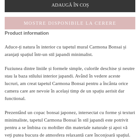
ADAUGĂ ÎN COȘ
MOSTRE DISPONIBILE LA CERERE
Product information
Aduce-ți natura în interior cu tapetul mural Carmona Bonsai și
aranjați spațiul într-un stil japandi minimalist.
Fuziunea dintre liniile și formele simple, culorile deschise și neutre
stau la baza stilului interior japandi. Având în vedere aceste
lucruri, am creat tapetul Carmona Bonsai pentru a încânta orice
camera care are nevoie în același timp de un spațiu aerisit dar
functional.
Prezentând un copac bonsai japonez, intersectat cu forme și texturi
minimaliste, tapetul Carmona Bonsai în stil japandi este potrivit
pentru a se îmbina cu mobilier din materiale naturale și apoi vă
veți putea bucura de atmosfera relaxantă care înconjoară spațiul.